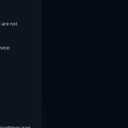
 are not
vice:
\settings.json.