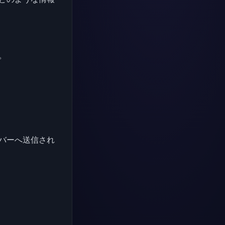
。
バーへ送信され