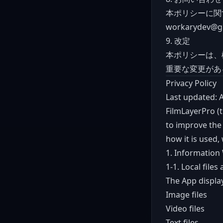
本ポリシーに関
workarydev@g
9. 改定
本ポリシーは、
重要な変更があ
Privacy Policy
Last updated: A
FilmLayerPro (t
to improve the 
how it is used,
1. Information
1-1. Local files
The App display
Image files
Video files
Text files