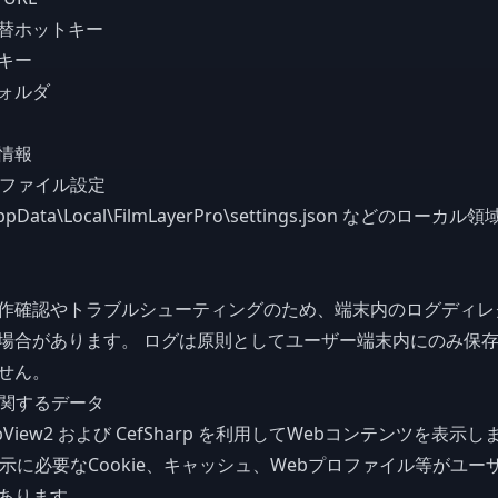
替ホットキー
キー
ォルダ
情報
ロファイル設定
Data\Local\FilmLayerPro\settings.json などのロー
作確認やトラブルシューティングのため、端末内のログディレ
場合があります。 ログは原則としてユーザー端末内にのみ保
せん。
示に関するデータ
View2 および CefSharp を利用してWebコンテンツを表示
表示に必要なCookie、キャッシュ、Webプロファイル等がユー
あります。