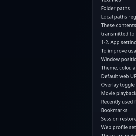
Folder paths
Local paths re
These contents
transmitted to 
1-2. App settin
To improve usab
Window positio
Theme, color, 
Default web U
Overlay toggle
Movie playbac
Recently used 
Bookmarks
Session restor
Web profile set
These are mainl