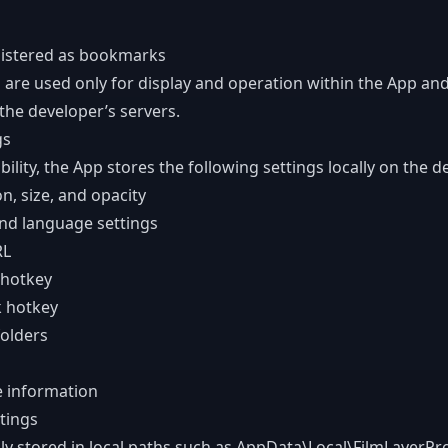
gistered as bookmarks
 are used only for display and operation within the App and
the developer’s servers.
gs
ility, the App stores the following settings locally on the de
n, size, and opacity
and language settings
RL
 hotkey
k hotkey
folders
e information
tings
y stored in local paths such as AppData\Local\FilmLayerPro