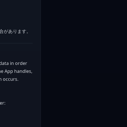
合があります。
data in order
the App handles,
n occurs.
er: